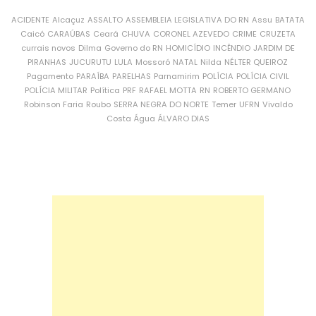
ACIDENTE
Alcaçuz
ASSALTO
ASSEMBLEIA LEGISLATIVA DO RN
Assu
BATATA
Caicó
CARAÚBAS
Ceará
CHUVA
CORONEL AZEVEDO
CRIME
CRUZETA
currais novos
Dilma
Governo do RN
HOMICÍDIO
INCÊNDIO
JARDIM DE
PIRANHAS
JUCURUTU
LULA
Mossoró
NATAL
Nilda
NÉLTER QUEIROZ
Pagamento
PARAÍBA
PARELHAS
Parnamirim
POLÍCIA
POLÍCIA CIVIL
POLÍCIA MILITAR
Política
PRF
RAFAEL MOTTA
RN
ROBERTO GERMANO
Robinson Faria
Roubo
SERRA NEGRA DO NORTE
Temer
UFRN
Vivaldo
Costa
Água
ÁLVARO DIAS