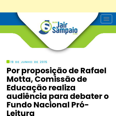
T
o
g
g
l
e
n
a
v
i
g
19 DE JUNHO DE 2015
a
Por proposição de Rafael
t
i
Motta, Comissão de
o
n
Educação realiza
audiência para debater o
Fundo Nacional Pró-
Leitura