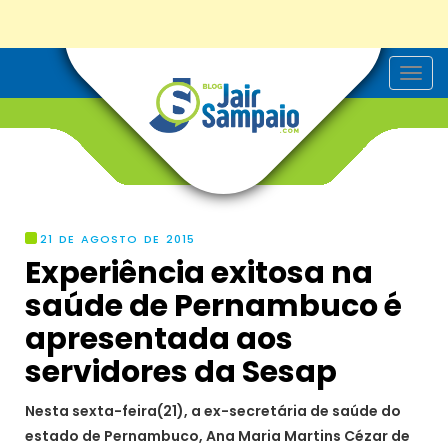
T
o
g
g
l
e
n
a
v
i
g
21 DE AGOSTO DE 2015
a
Experiência exitosa na
t
i
saúde de Pernambuco é
o
n
apresentada aos
servidores da Sesap
Nesta sexta-feira(21), a ex-secretária de saúde do
estado de Pernambuco, Ana Maria Martins Cézar de