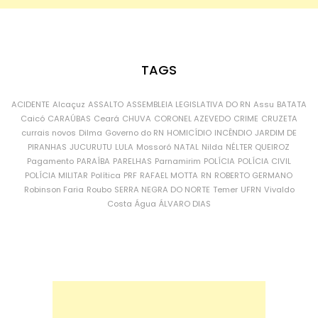
TAGS
ACIDENTE
Alcaçuz
ASSALTO
ASSEMBLEIA LEGISLATIVA DO RN
Assu
BATATA
Caicó
CARAÚBAS
Ceará
CHUVA
CORONEL AZEVEDO
CRIME
CRUZETA
currais novos
Dilma
Governo do RN
HOMICÍDIO
INCÊNDIO
JARDIM DE
PIRANHAS
JUCURUTU
LULA
Mossoró
NATAL
Nilda
NÉLTER QUEIROZ
Pagamento
PARAÍBA
PARELHAS
Parnamirim
POLÍCIA
POLÍCIA CIVIL
POLÍCIA MILITAR
Política
PRF
RAFAEL MOTTA
RN
ROBERTO GERMANO
Robinson Faria
Roubo
SERRA NEGRA DO NORTE
Temer
UFRN
Vivaldo
Costa
Água
ÁLVARO DIAS