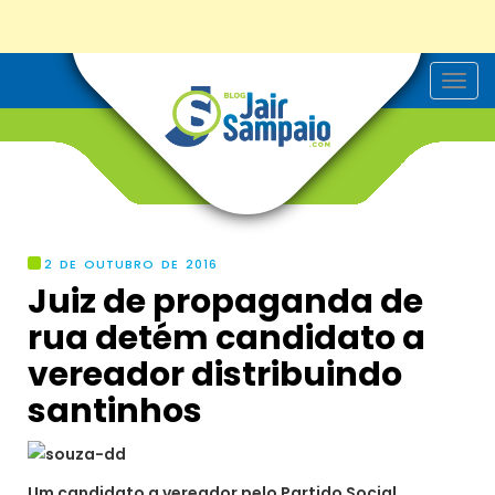
T
o
g
g
l
e
n
a
v
i
g
2 DE OUTUBRO DE 2016
a
Juiz de propaganda de
t
i
rua detém candidato a
o
n
vereador distribuindo
santinhos
Um candidato a vereador pelo Partido Social