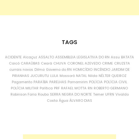
TAGS
ACIDENTE
Alcaçuz
ASSALTO
ASSEMBLEIA LEGISLATIVA DO RN
Assu
BATATA
Caicó
CARAÚBAS
Ceará
CHUVA
CORONEL AZEVEDO
CRIME
CRUZETA
currais novos
Dilma
Governo do RN
HOMICÍDIO
INCÊNDIO
JARDIM DE
PIRANHAS
JUCURUTU
LULA
Mossoró
NATAL
Nilda
NÉLTER QUEIROZ
Pagamento
PARAÍBA
PARELHAS
Parnamirim
POLÍCIA
POLÍCIA CIVIL
POLÍCIA MILITAR
Política
PRF
RAFAEL MOTTA
RN
ROBERTO GERMANO
Robinson Faria
Roubo
SERRA NEGRA DO NORTE
Temer
UFRN
Vivaldo
Costa
Água
ÁLVARO DIAS