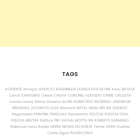
TAGS
ACIDENTE
Alcaçuz
ASSALTO
ASSEMBLEIA LEGISLATIVA DO RN
Assu
BATATA
Caicó
CARAÚBAS
Ceará
CHUVA
CORONEL AZEVEDO
CRIME
CRUZETA
currais novos
Dilma
Governo do RN
HOMICÍDIO
INCÊNDIO
JARDIM DE
PIRANHAS
JUCURUTU
LULA
Mossoró
NATAL
Nilda
NÉLTER QUEIROZ
Pagamento
PARAÍBA
PARELHAS
Parnamirim
POLÍCIA
POLÍCIA CIVIL
POLÍCIA MILITAR
Política
PRF
RAFAEL MOTTA
RN
ROBERTO GERMANO
Robinson Faria
Roubo
SERRA NEGRA DO NORTE
Temer
UFRN
Vivaldo
Costa
Água
ÁLVARO DIAS