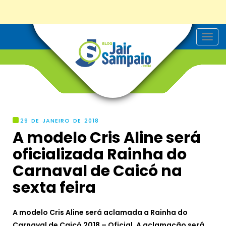
T
o
g
g
l
e
n
a
v
i
g
29 DE JANEIRO DE 2018
a
A modelo Cris Aline será
t
i
oficializada Rainha do
o
n
Carnaval de Caicó na
sexta feira
A modelo Cris Aline será aclamada a Rainha do
Carnaval de Caicó 2018 – Oficial. A aclamação será