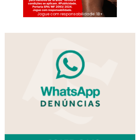
Jogue com responsabilidade. 18+