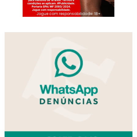
Jogue com responsabilidade. 18+