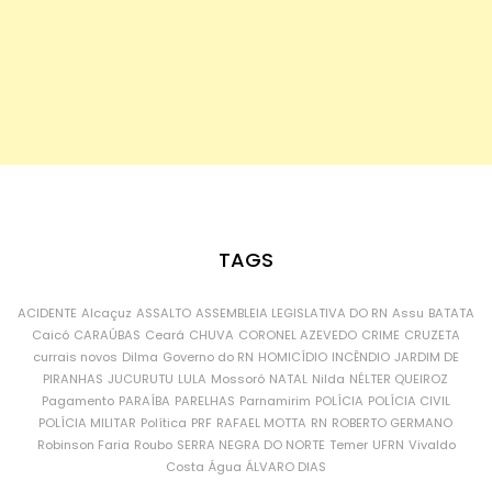
TAGS
ACIDENTE
Alcaçuz
ASSALTO
ASSEMBLEIA LEGISLATIVA DO RN
Assu
BATATA
Caicó
CARAÚBAS
Ceará
CHUVA
CORONEL AZEVEDO
CRIME
CRUZETA
currais novos
Dilma
Governo do RN
HOMICÍDIO
INCÊNDIO
JARDIM DE
PIRANHAS
JUCURUTU
LULA
Mossoró
NATAL
Nilda
NÉLTER QUEIROZ
Pagamento
PARAÍBA
PARELHAS
Parnamirim
POLÍCIA
POLÍCIA CIVIL
POLÍCIA MILITAR
Política
PRF
RAFAEL MOTTA
RN
ROBERTO GERMANO
Robinson Faria
Roubo
SERRA NEGRA DO NORTE
Temer
UFRN
Vivaldo
Costa
Água
ÁLVARO DIAS