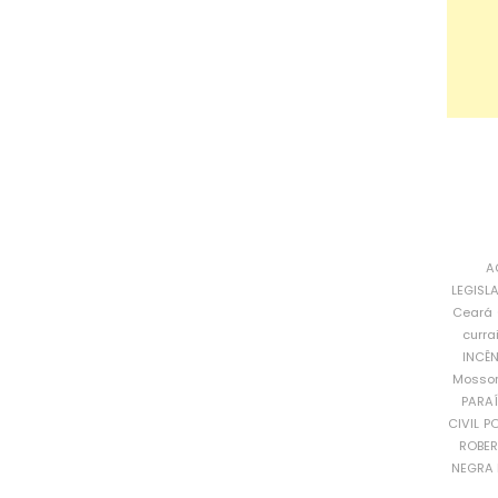
A
LEGISL
Ceará
curra
INCÊ
Mosso
PARA
CIVIL
PO
ROBE
NEGRA 