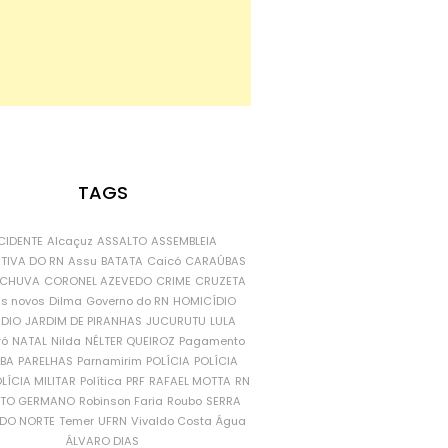
TAGS
CIDENTE
Alcaçuz
ASSALTO
ASSEMBLEIA
ATIVA DO RN
Assu
BATATA
Caicó
CARAÚBAS
CHUVA
CORONEL AZEVEDO
CRIME
CRUZETA
is novos
Dilma
Governo do RN
HOMICÍDIO
NDIO
JARDIM DE PIRANHAS
JUCURUTU
LULA
ró
NATAL
Nilda
NÉLTER QUEIROZ
Pagamento
ÍBA
PARELHAS
Parnamirim
POLÍCIA
POLÍCIA
LÍCIA MILITAR
Política
PRF
RAFAEL MOTTA
RN
RTO GERMANO
Robinson Faria
Roubo
SERRA
DO NORTE
Temer
UFRN
Vivaldo Costa
Água
ÁLVARO DIAS