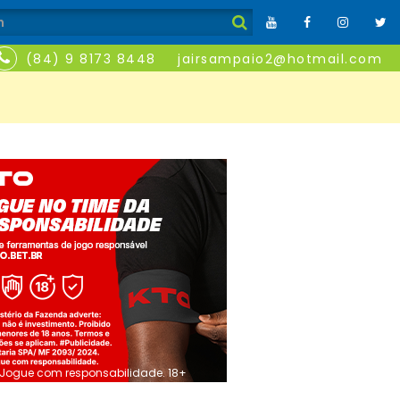
(84) 9 8173 8448
jairsampaio2@hotmail.com
Jogue com responsabilidade. 18+