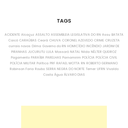
TAGS
ACIDENTE
Alcaçuz
ASSALTO
ASSEMBLEIA LEGISLATIVA DO RN
Assu
BATATA
Caicó
CARAÚBAS
Ceará
CHUVA
CORONEL AZEVEDO
CRIME
CRUZETA
currais novos
Dilma
Governo do RN
HOMICÍDIO
INCÊNDIO
JARDIM DE
PIRANHAS
JUCURUTU
LULA
Mossoró
NATAL
Nilda
NÉLTER QUEIROZ
Pagamento
PARAÍBA
PARELHAS
Parnamirim
POLÍCIA
POLÍCIA CIVIL
POLÍCIA MILITAR
Política
PRF
RAFAEL MOTTA
RN
ROBERTO GERMANO
Robinson Faria
Roubo
SERRA NEGRA DO NORTE
Temer
UFRN
Vivaldo
Costa
Água
ÁLVARO DIAS