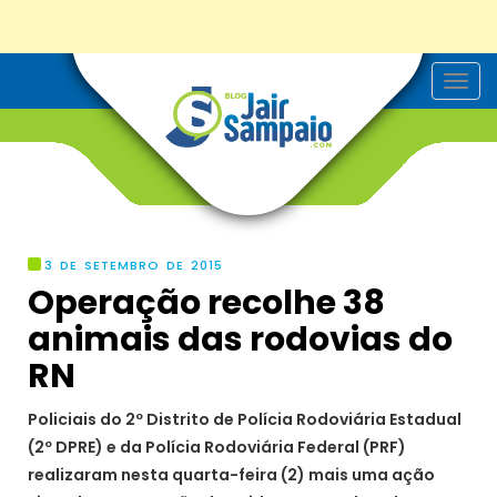
T
o
g
g
l
e
n
a
v
i
g
3 DE SETEMBRO DE 2015
a
Operação recolhe 38
t
i
animais das rodovias do
o
n
RN
Policiais do 2º Distrito de Polícia Rodoviária Estadual
(2º DPRE) e da Polícia Rodoviária Federal (PRF)
realizaram nesta quarta-feira (2) mais uma ação