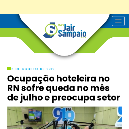
T
o
g
g
l
e
n
a
v
i
g
5 DE AGOSTO DE 2019
a
Ocupação hoteleira no
t
i
RN sofre queda no mês
o
n
de julho e preocupa setor