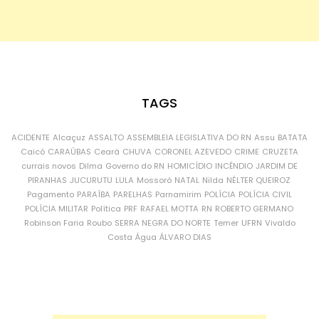
TAGS
ACIDENTE
Alcaçuz
ASSALTO
ASSEMBLEIA LEGISLATIVA DO RN
Assu
BATATA
Caicó
CARAÚBAS
Ceará
CHUVA
CORONEL AZEVEDO
CRIME
CRUZETA
currais novos
Dilma
Governo do RN
HOMICÍDIO
INCÊNDIO
JARDIM DE
PIRANHAS
JUCURUTU
LULA
Mossoró
NATAL
Nilda
NÉLTER QUEIROZ
Pagamento
PARAÍBA
PARELHAS
Parnamirim
POLÍCIA
POLÍCIA CIVIL
POLÍCIA MILITAR
Política
PRF
RAFAEL MOTTA
RN
ROBERTO GERMANO
Robinson Faria
Roubo
SERRA NEGRA DO NORTE
Temer
UFRN
Vivaldo
Costa
Água
ÁLVARO DIAS