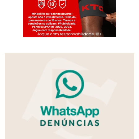
Jogue com responsabilidade. 18+