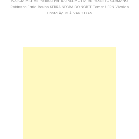
POLÍCIA MILITAR
Política
PRF
RAFAEL MOTTA
RN
ROBERTO GERMANO
Robinson Faria
Roubo
SERRA NEGRA DO NORTE
Temer
UFRN
Vivaldo
Costa
Água
ÁLVARO DIAS