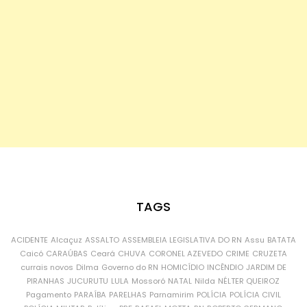
TAGS
ACIDENTE
Alcaçuz
ASSALTO
ASSEMBLEIA LEGISLATIVA DO RN
Assu
BATATA
Caicó
CARAÚBAS
Ceará
CHUVA
CORONEL AZEVEDO
CRIME
CRUZETA
currais novos
Dilma
Governo do RN
HOMICÍDIO
INCÊNDIO
JARDIM DE
PIRANHAS
JUCURUTU
LULA
Mossoró
NATAL
Nilda
NÉLTER QUEIROZ
Pagamento
PARAÍBA
PARELHAS
Parnamirim
POLÍCIA
POLÍCIA CIVIL