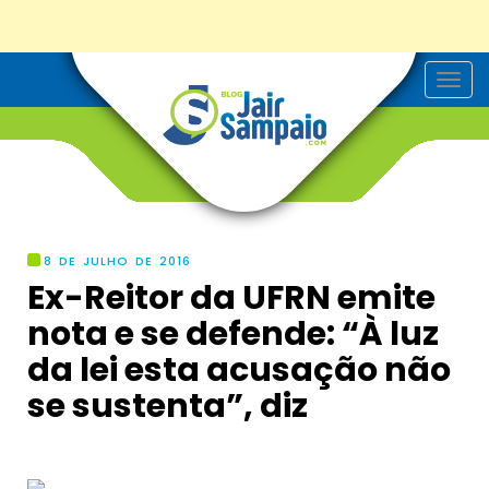
T
o
g
g
l
e
n
a
v
i
g
8 DE JULHO DE 2016
a
Ex-Reitor da UFRN emite
t
i
nota e se defende: “À luz
o
n
da lei esta acusação não
se sustenta”, diz