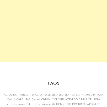
TAGS
ACIDENTE
Alcaçuz
ASSALTO
ASSEMBLEIA LEGISLATIVA DO RN
Assu
BATATA
Caicó
CARAÚBAS
Ceará
CHUVA
CORONEL AZEVEDO
CRIME
CRUZETA
currais novos
Dilma
Governo do RN
HOMICÍDIO
INCÊNDIO
JARDIM DE