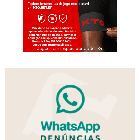
Jogue com responsabilidade. 18+