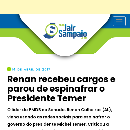
T
o
g
g
l
e
n
a
v
i
g
14 DE ABRIL DE 2017
a
Renan recebeu cargos e
t
i
parou de espinafrar o
o
n
Presidente Temer
O líder do PMDB no Senado, Renan Calheiros (AL),
vinha usando as redes sociais para espinafrar o
governo do presidente Michel Temer. Criticou a