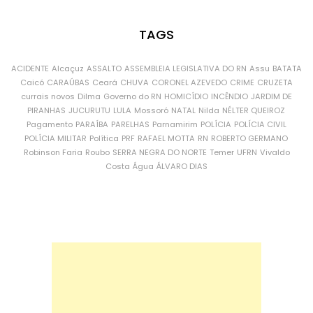
TAGS
ACIDENTE
Alcaçuz
ASSALTO
ASSEMBLEIA LEGISLATIVA DO RN
Assu
BATATA
Caicó
CARAÚBAS
Ceará
CHUVA
CORONEL AZEVEDO
CRIME
CRUZETA
currais novos
Dilma
Governo do RN
HOMICÍDIO
INCÊNDIO
JARDIM DE
PIRANHAS
JUCURUTU
LULA
Mossoró
NATAL
Nilda
NÉLTER QUEIROZ
Pagamento
PARAÍBA
PARELHAS
Parnamirim
POLÍCIA
POLÍCIA CIVIL
POLÍCIA MILITAR
Política
PRF
RAFAEL MOTTA
RN
ROBERTO GERMANO
Robinson Faria
Roubo
SERRA NEGRA DO NORTE
Temer
UFRN
Vivaldo
Costa
Água
ÁLVARO DIAS