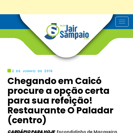
T
o
g
g
l
e
n
a
v
i
g
2 DE JUNHO DE 2016
a
Chegando em Caicó
t
i
procure a opção certa
o
n
para sua refeição!
Restaurante O Paladar
(centro)
CARDÁPIO PARA HOJE
: Escondidinho de Macaxeira,