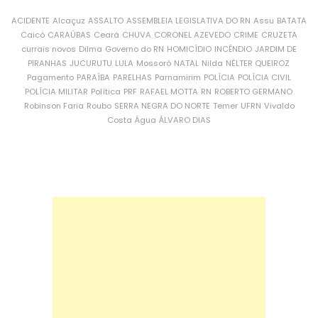
ACIDENTE
Alcaçuz
ASSALTO
ASSEMBLEIA LEGISLATIVA DO RN
Assu
BATATA
Caicó
CARAÚBAS
Ceará
CHUVA
CORONEL AZEVEDO
CRIME
CRUZETA
currais novos
Dilma
Governo do RN
HOMICÍDIO
INCÊNDIO
JARDIM DE
PIRANHAS
JUCURUTU
LULA
Mossoró
NATAL
Nilda
NÉLTER QUEIROZ
Pagamento
PARAÍBA
PARELHAS
Parnamirim
POLÍCIA
POLÍCIA CIVIL
POLÍCIA MILITAR
Política
PRF
RAFAEL MOTTA
RN
ROBERTO GERMANO
Robinson Faria
Roubo
SERRA NEGRA DO NORTE
Temer
UFRN
Vivaldo
Costa
Água
ÁLVARO DIAS