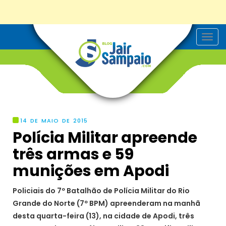
T
o
g
g
l
e
n
a
v
i
g
14 DE MAIO DE 2015
a
Polícia Militar apreende
t
i
três armas e 59
o
n
munições em Apodi
Policiais do 7º Batalhão de Polícia Militar do Rio
Grande do Norte (7º BPM) apreenderam na manhã
desta quarta-feira (13), na cidade de Apodi, três