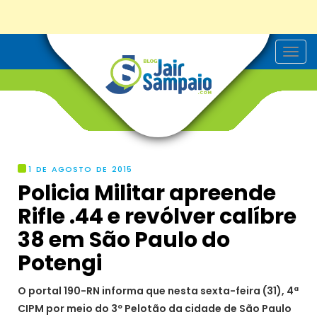
T
o
g
g
l
e
n
a
v
i
g
1 DE AGOSTO DE 2015
a
Policia Militar apreende
t
i
Rifle .44 e revólver calíbre
o
n
38 em São Paulo do
Potengi
O portal 190-RN informa que nesta sexta-feira (31), 4ª
CIPM por meio do 3º Pelotão da cidade de São Paulo