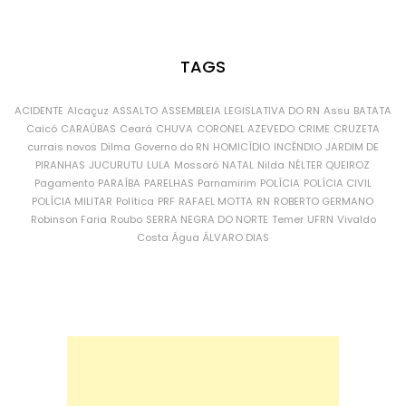
TAGS
ACIDENTE
Alcaçuz
ASSALTO
ASSEMBLEIA LEGISLATIVA DO RN
Assu
BATATA
Caicó
CARAÚBAS
Ceará
CHUVA
CORONEL AZEVEDO
CRIME
CRUZETA
currais novos
Dilma
Governo do RN
HOMICÍDIO
INCÊNDIO
JARDIM DE
PIRANHAS
JUCURUTU
LULA
Mossoró
NATAL
Nilda
NÉLTER QUEIROZ
Pagamento
PARAÍBA
PARELHAS
Parnamirim
POLÍCIA
POLÍCIA CIVIL
POLÍCIA MILITAR
Política
PRF
RAFAEL MOTTA
RN
ROBERTO GERMANO
Robinson Faria
Roubo
SERRA NEGRA DO NORTE
Temer
UFRN
Vivaldo
Costa
Água
ÁLVARO DIAS