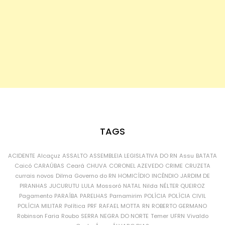
TAGS
ACIDENTE
Alcaçuz
ASSALTO
ASSEMBLEIA LEGISLATIVA DO RN
Assu
BATATA
Caicó
CARAÚBAS
Ceará
CHUVA
CORONEL AZEVEDO
CRIME
CRUZETA
currais novos
Dilma
Governo do RN
HOMICÍDIO
INCÊNDIO
JARDIM DE
PIRANHAS
JUCURUTU
LULA
Mossoró
NATAL
Nilda
NÉLTER QUEIROZ
Pagamento
PARAÍBA
PARELHAS
Parnamirim
POLÍCIA
POLÍCIA CIVIL
POLÍCIA MILITAR
Política
PRF
RAFAEL MOTTA
RN
ROBERTO GERMANO
Robinson Faria
Roubo
SERRA NEGRA DO NORTE
Temer
UFRN
Vivaldo