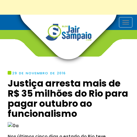
T
o
g
g
l
e
n
a
v
i
g
29 DE NOVEMBRO DE 2016
a
Justiça arresta mais de
t
i
R$ 35 milhões do Rio para
o
n
pagar outubro ao
funcionalismo
Nos últimos cinco dias o estado do Rio teve