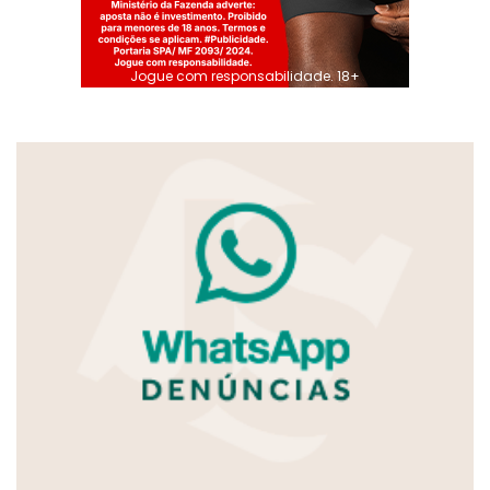
Jogue com responsabilidade. 18+