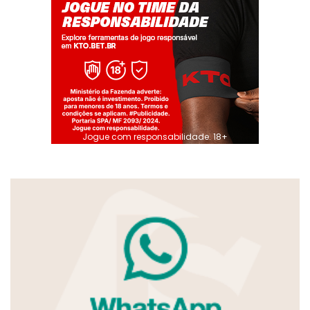
Jogue com responsabilidade. 18+