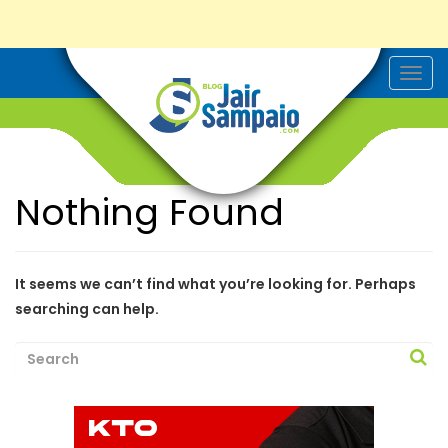
T
o
g
g
l
e
n
a
Nothing Found
v
i
g
a
t
i
It seems we can’t find what you’re looking for. Perhaps
o
searching can help.
n