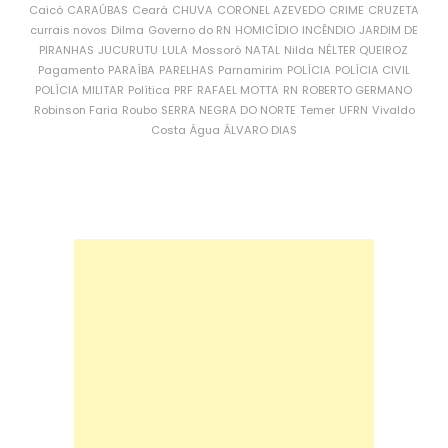
Caicó
CARAÚBAS
Ceará
CHUVA
CORONEL AZEVEDO
CRIME
CRUZETA
currais novos
Dilma
Governo do RN
HOMICÍDIO
INCÊNDIO
JARDIM DE
PIRANHAS
JUCURUTU
LULA
Mossoró
NATAL
Nilda
NÉLTER QUEIROZ
Pagamento
PARAÍBA
PARELHAS
Parnamirim
POLÍCIA
POLÍCIA CIVIL
POLÍCIA MILITAR
Política
PRF
RAFAEL MOTTA
RN
ROBERTO GERMANO
Robinson Faria
Roubo
SERRA NEGRA DO NORTE
Temer
UFRN
Vivaldo
Costa
Água
ÁLVARO DIAS