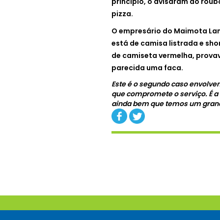
princípio, o avisaram do rou
pizza.
O empresário do Maimota Lan
está de
camisa listrada e sho
de
camiseta vermelha, provav
parecida uma faca.
Este é o segundo caso envolven
que compromete o serviço. É a
ainda bem que temos um grande 