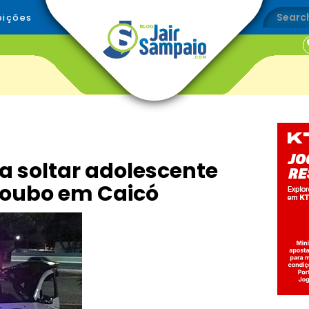
eições
 soltar adolescente
roubo em Caicó