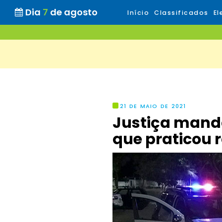
Dia
7
de agosto
Início
Classificados
El
21 DE MAIO DE 2021
Justiça manda
que praticou 