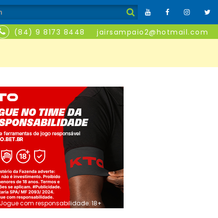
(84) 9 8173 8448
jairsampaio2@hotmail.com
Jogue com responsabilidade. 18+