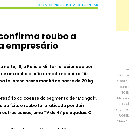
SEJA O PRIMEIRO A COMENTAR
r confirma roubo a
 empresário
 noite, 18, a Polícia Militar foi acionada por
A
de um roubo a mão armada no bairro “As
LEGISL
ha foi presa nessa manhã na posse de 20 kg
Ceará
curra
INCÊ
presário caicoense do segmento de “Mangai”,
Mosso
PARA
polícia, o roubo foi praticado por dois
CIVIL
PO
e outras coisas, uma TV de 47 polegadas. O
ROBE
NEGRA 