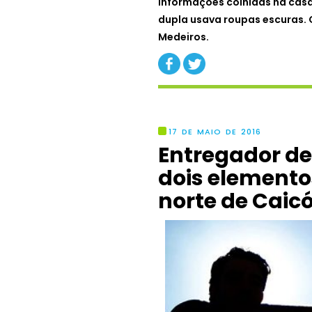
Informações colhidas na casa
dupla usava roupas escuras. 
Medeiros.
17 DE MAIO DE 2016
Entregador de
dois element
norte de Caic