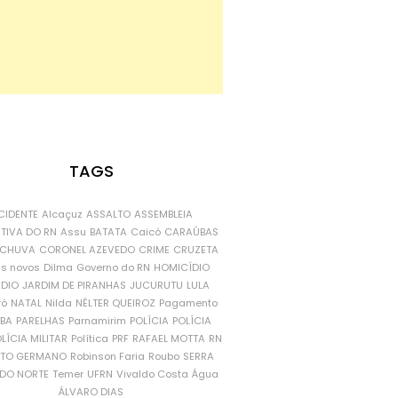
TAGS
CIDENTE
Alcaçuz
ASSALTO
ASSEMBLEIA
ATIVA DO RN
Assu
BATATA
Caicó
CARAÚBAS
CHUVA
CORONEL AZEVEDO
CRIME
CRUZETA
is novos
Dilma
Governo do RN
HOMICÍDIO
NDIO
JARDIM DE PIRANHAS
JUCURUTU
LULA
ró
NATAL
Nilda
NÉLTER QUEIROZ
Pagamento
ÍBA
PARELHAS
Parnamirim
POLÍCIA
POLÍCIA
LÍCIA MILITAR
Política
PRF
RAFAEL MOTTA
RN
RTO GERMANO
Robinson Faria
Roubo
SERRA
DO NORTE
Temer
UFRN
Vivaldo Costa
Água
ÁLVARO DIAS