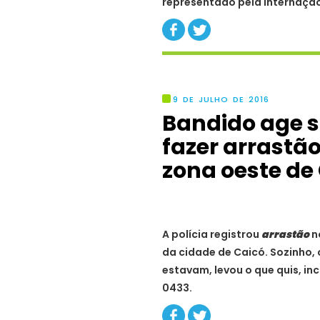
representado pela internação
9 DE JULHO DE 2016
Bandido age s
fazer arrastã
zona oeste de
A polícia registrou
arrastão
n
da cidade de Caicó. Sozinho, 
estavam, levou o que quis, i
0433.