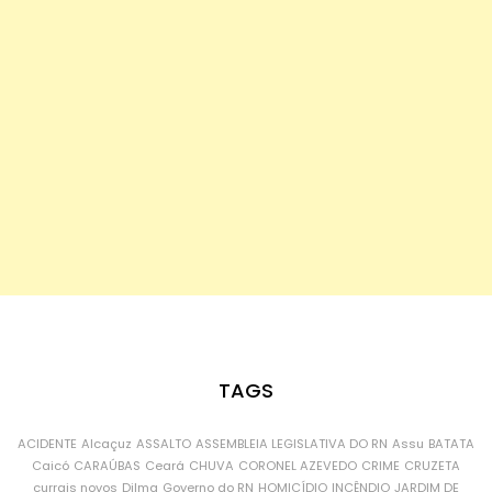
TAGS
ACIDENTE
Alcaçuz
ASSALTO
ASSEMBLEIA LEGISLATIVA DO RN
Assu
BATATA
Caicó
CARAÚBAS
Ceará
CHUVA
CORONEL AZEVEDO
CRIME
CRUZETA
currais novos
Dilma
Governo do RN
HOMICÍDIO
INCÊNDIO
JARDIM DE