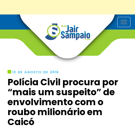
T
o
g
g
l
e
n
a
v
i
g
13 DE AGOSTO DE 2016
a
Polícia Civil procura por
t
i
“mais um suspeito” de
o
n
envolvimento com o
roubo milionário em
Caicó