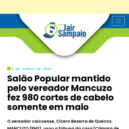
T
o
g
g
l
e
n
a
v
i
g
2 DE JUNHO DE 2016
a
Salão Popular mantido
t
i
pelo vereador Mancuzo
o
n
fez 980 cortes de cabelo
somente em maio
O vereador caicoense, Cícero Bezerra de Queiroz,
MANCUZO (PHS), usou a tribuna da casa (Câmara de