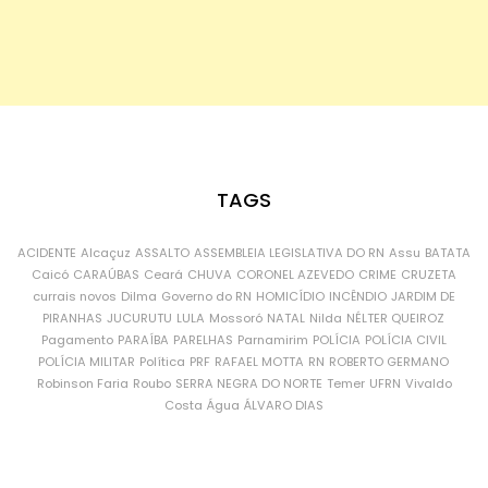
TAGS
ACIDENTE
Alcaçuz
ASSALTO
ASSEMBLEIA LEGISLATIVA DO RN
Assu
BATATA
Caicó
CARAÚBAS
Ceará
CHUVA
CORONEL AZEVEDO
CRIME
CRUZETA
currais novos
Dilma
Governo do RN
HOMICÍDIO
INCÊNDIO
JARDIM DE
PIRANHAS
JUCURUTU
LULA
Mossoró
NATAL
Nilda
NÉLTER QUEIROZ
Pagamento
PARAÍBA
PARELHAS
Parnamirim
POLÍCIA
POLÍCIA CIVIL
POLÍCIA MILITAR
Política
PRF
RAFAEL MOTTA
RN
ROBERTO GERMANO
Robinson Faria
Roubo
SERRA NEGRA DO NORTE
Temer
UFRN
Vivaldo
Costa
Água
ÁLVARO DIAS