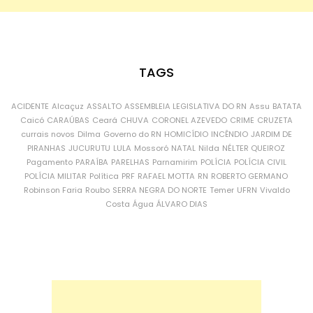
TAGS
ACIDENTE
Alcaçuz
ASSALTO
ASSEMBLEIA LEGISLATIVA DO RN
Assu
BATATA
Caicó
CARAÚBAS
Ceará
CHUVA
CORONEL AZEVEDO
CRIME
CRUZETA
currais novos
Dilma
Governo do RN
HOMICÍDIO
INCÊNDIO
JARDIM DE
PIRANHAS
JUCURUTU
LULA
Mossoró
NATAL
Nilda
NÉLTER QUEIROZ
Pagamento
PARAÍBA
PARELHAS
Parnamirim
POLÍCIA
POLÍCIA CIVIL
POLÍCIA MILITAR
Política
PRF
RAFAEL MOTTA
RN
ROBERTO GERMANO
Robinson Faria
Roubo
SERRA NEGRA DO NORTE
Temer
UFRN
Vivaldo
Costa
Água
ÁLVARO DIAS