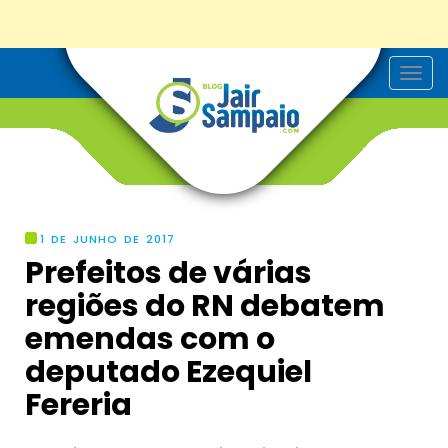
T
o
g
g
l
e
n
a
v
i
g
1 DE JUNHO DE 2017
a
Prefeitos de várias
t
i
regiões do RN debatem
o
n
emendas com o
deputado Ezequiel
Fereria