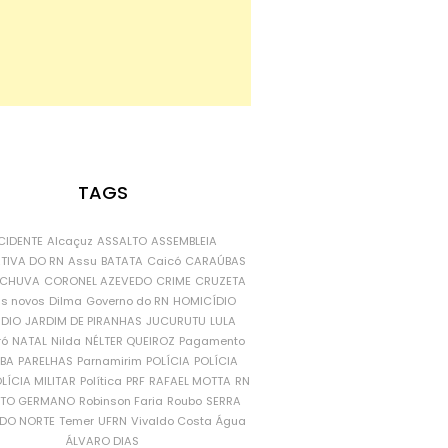
TAGS
CIDENTE
Alcaçuz
ASSALTO
ASSEMBLEIA
ATIVA DO RN
Assu
BATATA
Caicó
CARAÚBAS
CHUVA
CORONEL AZEVEDO
CRIME
CRUZETA
is novos
Dilma
Governo do RN
HOMICÍDIO
NDIO
JARDIM DE PIRANHAS
JUCURUTU
LULA
ró
NATAL
Nilda
NÉLTER QUEIROZ
Pagamento
ÍBA
PARELHAS
Parnamirim
POLÍCIA
POLÍCIA
LÍCIA MILITAR
Política
PRF
RAFAEL MOTTA
RN
RTO GERMANO
Robinson Faria
Roubo
SERRA
DO NORTE
Temer
UFRN
Vivaldo Costa
Água
ÁLVARO DIAS