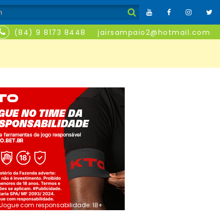
(84) 9 8173 8448
jairsampaio2@hotmail.com
Jogue com responsabilidade. 18+