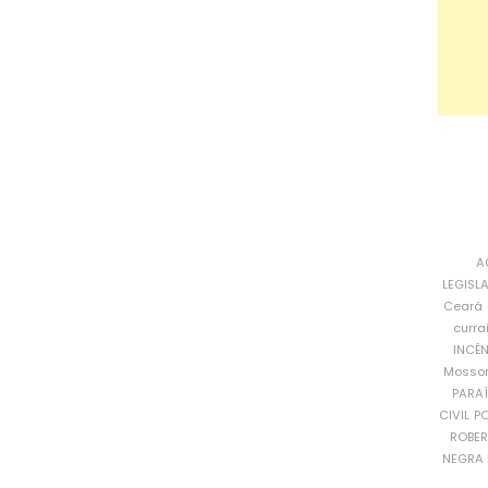
A
LEGISL
Ceará
curra
INCÊ
Mosso
PARA
CIVIL
PO
ROBE
NEGRA 