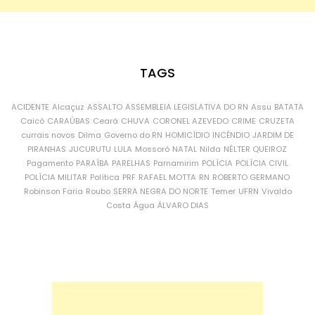
TAGS
ACIDENTE
Alcaçuz
ASSALTO
ASSEMBLEIA LEGISLATIVA DO RN
Assu
BATATA
Caicó
CARAÚBAS
Ceará
CHUVA
CORONEL AZEVEDO
CRIME
CRUZETA
currais novos
Dilma
Governo do RN
HOMICÍDIO
INCÊNDIO
JARDIM DE
PIRANHAS
JUCURUTU
LULA
Mossoró
NATAL
Nilda
NÉLTER QUEIROZ
Pagamento
PARAÍBA
PARELHAS
Parnamirim
POLÍCIA
POLÍCIA CIVIL
POLÍCIA MILITAR
Política
PRF
RAFAEL MOTTA
RN
ROBERTO GERMANO
Robinson Faria
Roubo
SERRA NEGRA DO NORTE
Temer
UFRN
Vivaldo
Costa
Água
ÁLVARO DIAS