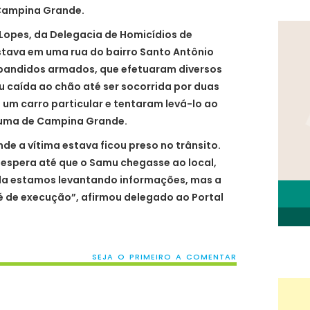
 Campina Grande.
Lopes, da Delegacia de Homicídios de
ava em uma rua do bairro Santo Antônio
 bandidos armados, que efetuaram diversos
cou caída ao chão até ser socorrida por duas
um carro particular e tentaram levá-lo ao
auma de Campina Grande.
nde a vítima estava ficou preso no trânsito.
 espera até que o Samu chegasse ao local,
nda estamos levantando informações, mas a
é de execução”, afirmou delegado ao Portal
SEJA O PRIMEIRO A COMENTAR