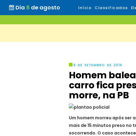
Dia
8
de agosto
Início
Classificados
El
6 DE SETEMBRO DE 2016
Homem balead
carro fica pre
morre, na PB
Um homem morreu após ser ati
mais de 15 minutos preso no t
socorrendo. O caso aconteceu 