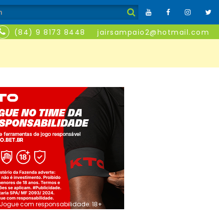
(84) 9 8173 8448
jairsampaio2@hotmail.com
Jogue com responsabilidade. 18+