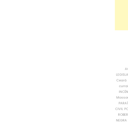
A
LEGISL
Ceará
curra
INCÊ
Mosso
PARA
CIVIL
PO
ROBE
NEGRA 