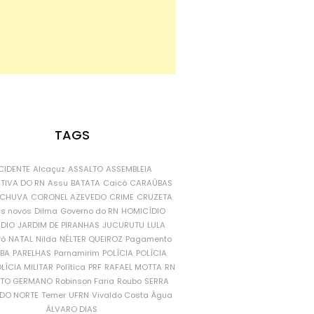
TAGS
CIDENTE
Alcaçuz
ASSALTO
ASSEMBLEIA
ATIVA DO RN
Assu
BATATA
Caicó
CARAÚBAS
CHUVA
CORONEL AZEVEDO
CRIME
CRUZETA
is novos
Dilma
Governo do RN
HOMICÍDIO
NDIO
JARDIM DE PIRANHAS
JUCURUTU
LULA
ró
NATAL
Nilda
NÉLTER QUEIROZ
Pagamento
ÍBA
PARELHAS
Parnamirim
POLÍCIA
POLÍCIA
LÍCIA MILITAR
Política
PRF
RAFAEL MOTTA
RN
RTO GERMANO
Robinson Faria
Roubo
SERRA
DO NORTE
Temer
UFRN
Vivaldo Costa
Água
ÁLVARO DIAS