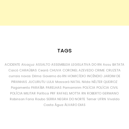
TAGS
ACIDENTE
Alcaçuz
ASSALTO
ASSEMBLEIA LEGISLATIVA DO RN
Assu
BATATA
Caicó
CARAÚBAS
Ceará
CHUVA
CORONEL AZEVEDO
CRIME
CRUZETA
currais novos
Dilma
Governo do RN
HOMICÍDIO
INCÊNDIO
JARDIM DE
PIRANHAS
JUCURUTU
LULA
Mossoró
NATAL
Nilda
NÉLTER QUEIROZ
Pagamento
PARAÍBA
PARELHAS
Parnamirim
POLÍCIA
POLÍCIA CIVIL
POLÍCIA MILITAR
Política
PRF
RAFAEL MOTTA
RN
ROBERTO GERMANO
Robinson Faria
Roubo
SERRA NEGRA DO NORTE
Temer
UFRN
Vivaldo
Costa
Água
ÁLVARO DIAS