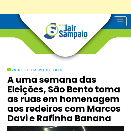
T
o
g
g
l
e
n
a
v
i
g
29 DE SETEMBRO DE 2024
a
A uma semana das
t
i
Eleições, São Bento toma
o
n
as ruas em homenagem
aos redeiros com Marcos
Davi e Rafinha Banana