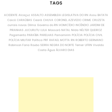
TAGS
ACIDENTE
Alcaçuz
ASSALTO
ASSEMBLEIA LEGISLATIVA DO RN
Assu
BATATA
Caicó
CARAÚBAS
Ceará
CHUVA
CORONEL AZEVEDO
CRIME
CRUZETA
currais novos
Dilma
Governo do RN
HOMICÍDIO
INCÊNDIO
JARDIM DE
PIRANHAS
JUCURUTU
LULA
Mossoró
NATAL
Nilda
NÉLTER QUEIROZ
Pagamento
PARAÍBA
PARELHAS
Parnamirim
POLÍCIA
POLÍCIA CIVIL
POLÍCIA MILITAR
Política
PRF
RAFAEL MOTTA
RN
ROBERTO GERMANO
Robinson Faria
Roubo
SERRA NEGRA DO NORTE
Temer
UFRN
Vivaldo
Costa
Água
ÁLVARO DIAS