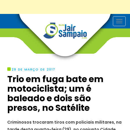
T
o
g
g
l
e
n
a
v
i
g
29 DE MARÇO DE 2017
a
Trio em fuga bate em
t
i
motociclista; um é
o
n
baleado e dois são
presos, no Satélite
Criminosos trocaram tiros com policiais militares, na
tarde desta quarta-feira (29), no conjunto Cidade