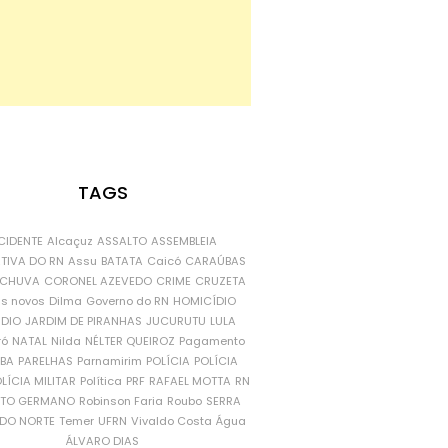
TAGS
CIDENTE
Alcaçuz
ASSALTO
ASSEMBLEIA
ATIVA DO RN
Assu
BATATA
Caicó
CARAÚBAS
CHUVA
CORONEL AZEVEDO
CRIME
CRUZETA
is novos
Dilma
Governo do RN
HOMICÍDIO
NDIO
JARDIM DE PIRANHAS
JUCURUTU
LULA
ró
NATAL
Nilda
NÉLTER QUEIROZ
Pagamento
ÍBA
PARELHAS
Parnamirim
POLÍCIA
POLÍCIA
LÍCIA MILITAR
Política
PRF
RAFAEL MOTTA
RN
RTO GERMANO
Robinson Faria
Roubo
SERRA
DO NORTE
Temer
UFRN
Vivaldo Costa
Água
ÁLVARO DIAS