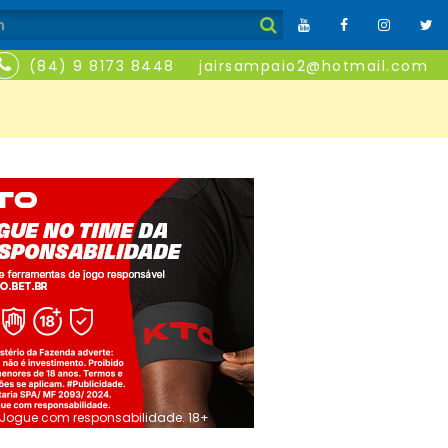
(84) 9 8173 8448
jairsampaio2@hotmail.com
Jogue com responsabilidade. 18+