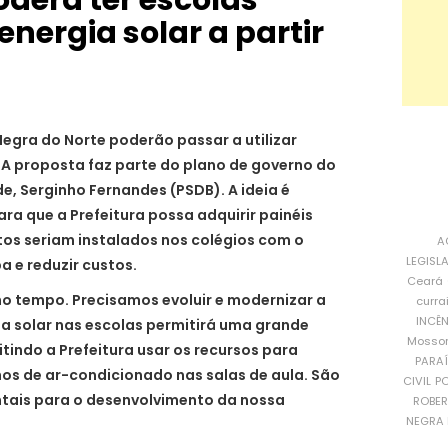
nergia solar a partir
Negra do Norte poderão passar a utilizar
7. A proposta faz parte do plano de governo do
e, Serginho Fernandes (PSDB). A ideia é
ara que a Prefeitura possa adquirir painéis
os seriam instalados nos colégios com o
A
LEGISL
a e reduzir custos.
Ceará
no tempo. Precisamos evoluir e modernizar a
curra
INCÊ
ia solar nas escolas permitirá uma grande
Mosso
tindo a Prefeitura usar os recursos para
PARA
hos de ar-condicionado nas salas de aula. São
CIVIL
PO
ntais para o desenvolvimento da nossa
ROBE
NEGRA 