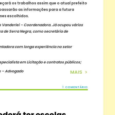
eçará os trabalhos assim que o atual prefeito
epassarão as informações para a futura
mes escolhidos.
s Vanderlei – Coordenadora. Já ocupou vários
a de Serra Negra, como secretária de
ontadora com longa experiência no setor
pecialista em Licitação e contratos públicos;
s – Advogado
MAIS >
1 COMENTÁRIO
oderá ter escolas