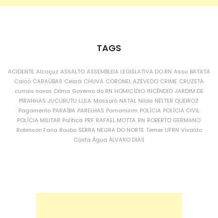
TAGS
ACIDENTE
Alcaçuz
ASSALTO
ASSEMBLEIA LEGISLATIVA DO RN
Assu
BATATA
Caicó
CARAÚBAS
Ceará
CHUVA
CORONEL AZEVEDO
CRIME
CRUZETA
currais novos
Dilma
Governo do RN
HOMICÍDIO
INCÊNDIO
JARDIM DE
PIRANHAS
JUCURUTU
LULA
Mossoró
NATAL
Nilda
NÉLTER QUEIROZ
Pagamento
PARAÍBA
PARELHAS
Parnamirim
POLÍCIA
POLÍCIA CIVIL
POLÍCIA MILITAR
Política
PRF
RAFAEL MOTTA
RN
ROBERTO GERMANO
Robinson Faria
Roubo
SERRA NEGRA DO NORTE
Temer
UFRN
Vivaldo
Costa
Água
ÁLVARO DIAS