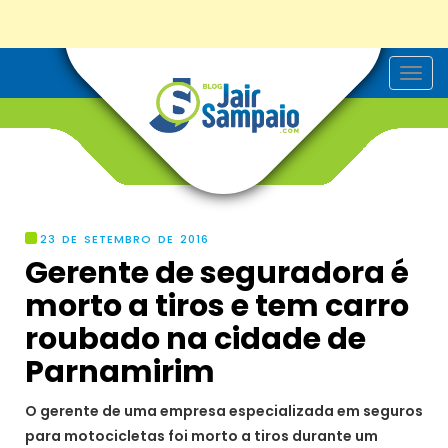
T
o
g
g
l
e
n
a
v
i
g
23 DE SETEMBRO DE 2016
a
Gerente de seguradora é
t
i
morto a tiros e tem carro
o
n
roubado na cidade de
Parnamirim
O gerente de uma empresa especializada em seguros
para motocicletas foi morto a tiros durante um