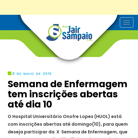
T
o
g
g
l
e
n
a
v
i
g
8 DE MAIO DE 2015
a
Semana de Enfermagem
t
i
tem inscrições abertas
o
n
até dia 10
O Hospital Universitário Onofre Lopes (HUOL) está
com inscrições abertas até domingo(10), para quem
deseja participar da X Semana de Enfermagem, que