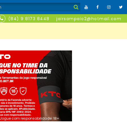
(84) 9 8173 8448
jairsampaio2@hotmail.com
Jogue com responsabilidade. 18+