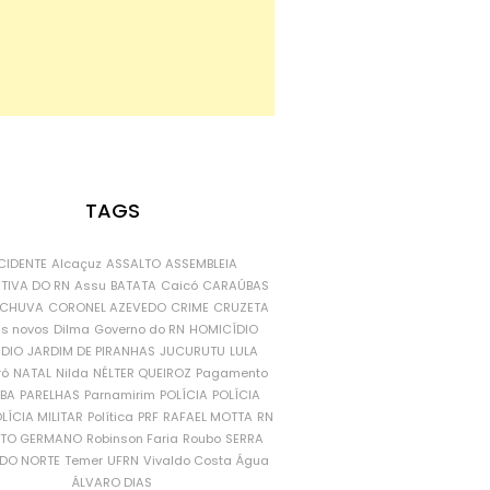
TAGS
CIDENTE
Alcaçuz
ASSALTO
ASSEMBLEIA
ATIVA DO RN
Assu
BATATA
Caicó
CARAÚBAS
CHUVA
CORONEL AZEVEDO
CRIME
CRUZETA
is novos
Dilma
Governo do RN
HOMICÍDIO
NDIO
JARDIM DE PIRANHAS
JUCURUTU
LULA
ró
NATAL
Nilda
NÉLTER QUEIROZ
Pagamento
ÍBA
PARELHAS
Parnamirim
POLÍCIA
POLÍCIA
LÍCIA MILITAR
Política
PRF
RAFAEL MOTTA
RN
RTO GERMANO
Robinson Faria
Roubo
SERRA
DO NORTE
Temer
UFRN
Vivaldo Costa
Água
ÁLVARO DIAS