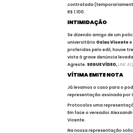
contratada (temporariamente) 
R$ 1.100.
INTIMIDAÇÃO
Se dizendo amigo de um policia
universitário
Ozias Vicente
e 
proferidas pelo edil, houve 
vista à grave denúncia levada
Agreste.
SEGUE VÍDEO,
LINK AQ
VÍTIMA EMITE NOTA
Já levamos o caso para o po
representação assinada por 
Protocolos uma representaçã
Em face o vereador Alexsandr
Vicente.
Na nossa representação soli