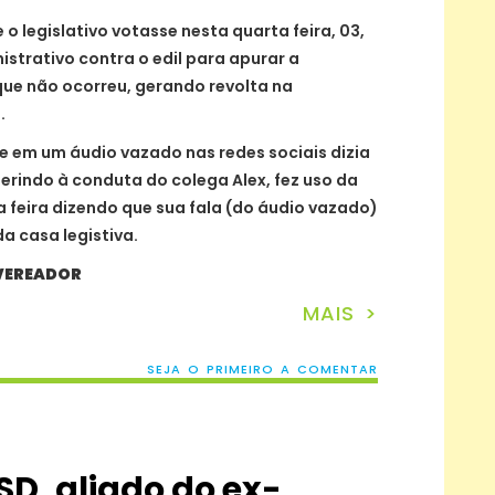
o legislativo votasse nesta quarta feira, 03,
strativo contra o edil para apurar a
que não ocorreu, gerando revolta na
.
e em um áudio vazado nas redes sociais dizia
ferindo à conduta do colega Alex, fez uso da
 feira dizendo que sua fala (do áudio vazado)
a casa legistiva.
 VEREADOR
MAIS >
SEJA O PRIMEIRO A COMENTAR
SD, aliado do ex-