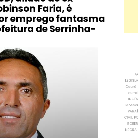
binson Faria, é
or emprego fantasma
efeitura de Serrinha-
A
LEGISL
Ceará
curra
INCÊ
Mosso
PARA
CIVIL
PO
ROBE
NEGRA 