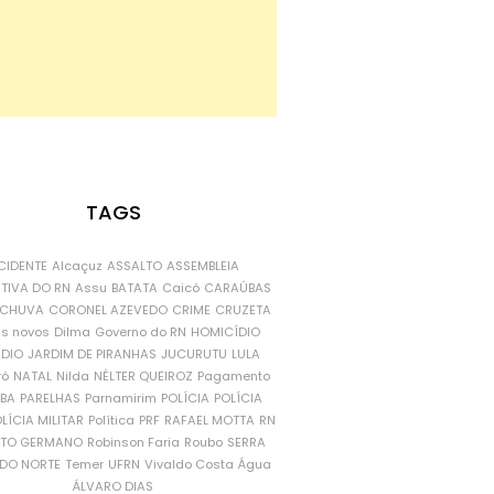
TAGS
CIDENTE
Alcaçuz
ASSALTO
ASSEMBLEIA
ATIVA DO RN
Assu
BATATA
Caicó
CARAÚBAS
CHUVA
CORONEL AZEVEDO
CRIME
CRUZETA
is novos
Dilma
Governo do RN
HOMICÍDIO
NDIO
JARDIM DE PIRANHAS
JUCURUTU
LULA
ró
NATAL
Nilda
NÉLTER QUEIROZ
Pagamento
ÍBA
PARELHAS
Parnamirim
POLÍCIA
POLÍCIA
LÍCIA MILITAR
Política
PRF
RAFAEL MOTTA
RN
RTO GERMANO
Robinson Faria
Roubo
SERRA
DO NORTE
Temer
UFRN
Vivaldo Costa
Água
ÁLVARO DIAS