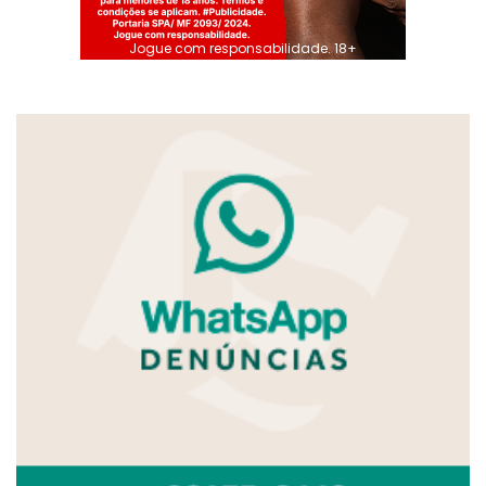
Jogue com responsabilidade. 18+