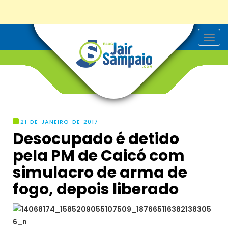
T
o
g
g
l
e
n
a
v
i
g
21 DE JANEIRO DE 2017
a
Desocupado é detido
t
i
pela PM de Caicó com
o
n
simulacro de arma de
fogo, depois liberado