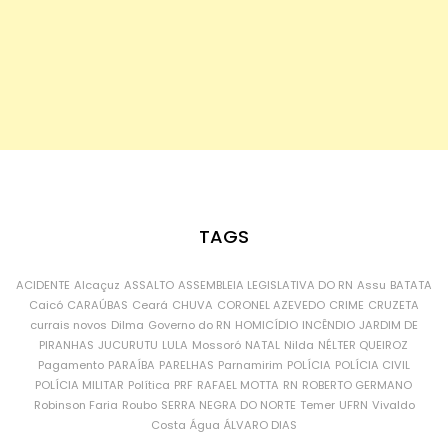
TAGS
ACIDENTE
Alcaçuz
ASSALTO
ASSEMBLEIA LEGISLATIVA DO RN
Assu
BATATA
Caicó
CARAÚBAS
Ceará
CHUVA
CORONEL AZEVEDO
CRIME
CRUZETA
currais novos
Dilma
Governo do RN
HOMICÍDIO
INCÊNDIO
JARDIM DE
PIRANHAS
JUCURUTU
LULA
Mossoró
NATAL
Nilda
NÉLTER QUEIROZ
Pagamento
PARAÍBA
PARELHAS
Parnamirim
POLÍCIA
POLÍCIA CIVIL
POLÍCIA MILITAR
Política
PRF
RAFAEL MOTTA
RN
ROBERTO GERMANO
Robinson Faria
Roubo
SERRA NEGRA DO NORTE
Temer
UFRN
Vivaldo
Costa
Água
ÁLVARO DIAS