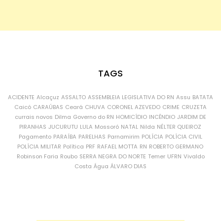
TAGS
ACIDENTE
Alcaçuz
ASSALTO
ASSEMBLEIA LEGISLATIVA DO RN
Assu
BATATA
Caicó
CARAÚBAS
Ceará
CHUVA
CORONEL AZEVEDO
CRIME
CRUZETA
currais novos
Dilma
Governo do RN
HOMICÍDIO
INCÊNDIO
JARDIM DE
PIRANHAS
JUCURUTU
LULA
Mossoró
NATAL
Nilda
NÉLTER QUEIROZ
Pagamento
PARAÍBA
PARELHAS
Parnamirim
POLÍCIA
POLÍCIA CIVIL
POLÍCIA MILITAR
Política
PRF
RAFAEL MOTTA
RN
ROBERTO GERMANO
Robinson Faria
Roubo
SERRA NEGRA DO NORTE
Temer
UFRN
Vivaldo
Costa
Água
ÁLVARO DIAS