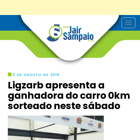
T
o
g
g
l
e
n
a
v
i
g
3 DE AGOSTO DE 2019
a
Ligzarb apresenta a
t
i
ganhadora do carro 0km
o
n
sorteado neste sábado