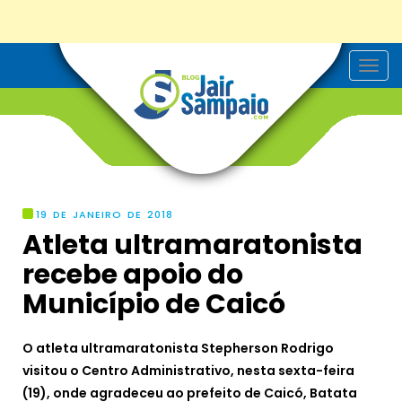
T
o
g
g
l
e
n
a
v
i
g
19 DE JANEIRO DE 2018
a
Atleta ultramaratonista
t
i
recebe apoio do
o
n
Município de Caicó
O atleta ultramaratonista Stepherson Rodrigo
visitou o Centro Administrativo, nesta sexta-feira
(19), onde agradeceu ao prefeito de Caicó, Batata