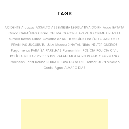
TAGS
ACIDENTE
Alcaçuz
ASSALTO
ASSEMBLEIA LEGISLATIVA DO RN
Assu
BATATA
Caicó
CARAÚBAS
Ceará
CHUVA
CORONEL AZEVEDO
CRIME
CRUZETA
currais novos
Dilma
Governo do RN
HOMICÍDIO
INCÊNDIO
JARDIM DE
PIRANHAS
JUCURUTU
LULA
Mossoró
NATAL
Nilda
NÉLTER QUEIROZ
Pagamento
PARAÍBA
PARELHAS
Parnamirim
POLÍCIA
POLÍCIA CIVIL
POLÍCIA MILITAR
Política
PRF
RAFAEL MOTTA
RN
ROBERTO GERMANO
Robinson Faria
Roubo
SERRA NEGRA DO NORTE
Temer
UFRN
Vivaldo
Costa
Água
ÁLVARO DIAS