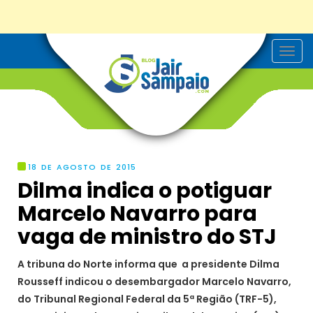
T
o
g
g
l
e
n
a
v
i
g
18 DE AGOSTO DE 2015
a
Dilma indica o potiguar
t
i
Marcelo Navarro para
o
n
vaga de ministro do STJ
A tribuna do Norte informa que a presidente Dilma
Rousseff indicou o desembargador Marcelo Navarro,
do Tribunal Regional Federal da 5ª Região (TRF-5),