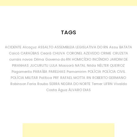
TAGS
ACIDENTE
Alcaçuz
ASSALTO
ASSEMBLEIA LEGISLATIVA DO RN
Assu
BATATA
Caicó
CARAÚBAS
Ceará
CHUVA
CORONEL AZEVEDO
CRIME
CRUZETA
currais novos
Dilma
Governo do RN
HOMICÍDIO
INCÊNDIO
JARDIM DE
PIRANHAS
JUCURUTU
LULA
Mossoró
NATAL
Nilda
NÉLTER QUEIROZ
Pagamento
PARAÍBA
PARELHAS
Parnamirim
POLÍCIA
POLÍCIA CIVIL
POLÍCIA MILITAR
Política
PRF
RAFAEL MOTTA
RN
ROBERTO GERMANO
Robinson Faria
Roubo
SERRA NEGRA DO NORTE
Temer
UFRN
Vivaldo
Costa
Água
ÁLVARO DIAS