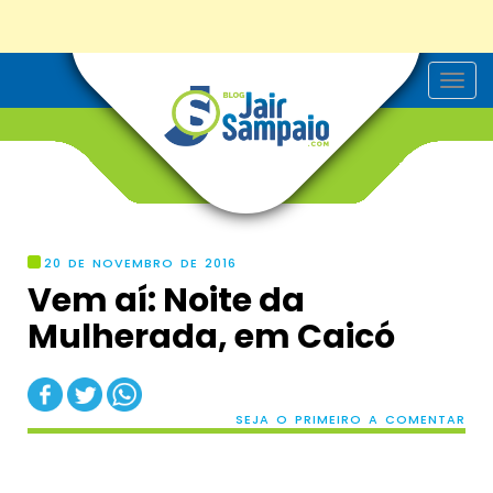
T
o
g
g
l
e
n
a
v
i
g
20 DE NOVEMBRO DE 2016
a
Vem aí: Noite da
t
i
Mulherada, em Caicó
o
n
SEJA O PRIMEIRO A COMENTAR