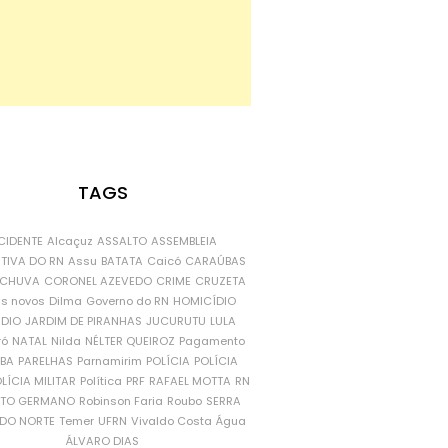
TAGS
CIDENTE
Alcaçuz
ASSALTO
ASSEMBLEIA
ATIVA DO RN
Assu
BATATA
Caicó
CARAÚBAS
CHUVA
CORONEL AZEVEDO
CRIME
CRUZETA
is novos
Dilma
Governo do RN
HOMICÍDIO
NDIO
JARDIM DE PIRANHAS
JUCURUTU
LULA
ró
NATAL
Nilda
NÉLTER QUEIROZ
Pagamento
ÍBA
PARELHAS
Parnamirim
POLÍCIA
POLÍCIA
LÍCIA MILITAR
Política
PRF
RAFAEL MOTTA
RN
RTO GERMANO
Robinson Faria
Roubo
SERRA
DO NORTE
Temer
UFRN
Vivaldo Costa
Água
ÁLVARO DIAS