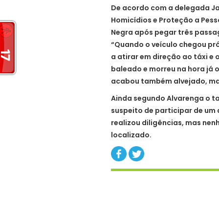
De acordo com a delegada Jam
Homicídios e Proteção a Pess
Negra após pegar três passage
“Quando o veículo chegou p
a atirar em direção ao táxi e
baleado e morreu na hora já 
acabou também alvejado, mas 
Ainda segundo Alvarenga o ta
suspeito de participar de um a
realizou diligências, mas nen
localizado.