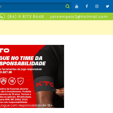
(84) 9 8173 8448
jairsampaio2@hotmail.com
Jogue com responsabilidade. 18+