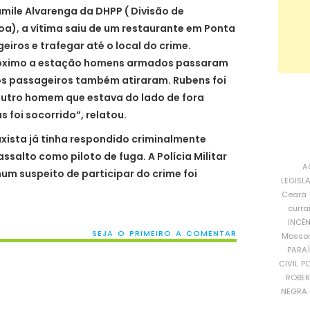
ile Alvarenga da DHPP ( Divisão de
oa), a vítima saiu de um restaurante em Ponta
iros e trafegar até o local do crime.
róximo a estação homens armados passaram
 os passageiros também atiraram. Rubens foi
outro homem que estava do lado de fora
foi socorrido”, relatou.
xista já tinha respondido criminalmente
ssalto como piloto de fuga. A Polícia Militar
A
hum suspeito de participar do crime foi
LEGISL
Ceará
curra
INCÊ
SEJA O PRIMEIRO A COMENTAR
Mosso
PARA
CIVIL
PO
ROBE
NEGRA 