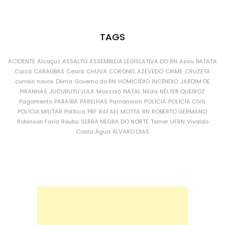
TAGS
ACIDENTE
Alcaçuz
ASSALTO
ASSEMBLEIA LEGISLATIVA DO RN
Assu
BATATA
Caicó
CARAÚBAS
Ceará
CHUVA
CORONEL AZEVEDO
CRIME
CRUZETA
currais novos
Dilma
Governo do RN
HOMICÍDIO
INCÊNDIO
JARDIM DE
PIRANHAS
JUCURUTU
LULA
Mossoró
NATAL
Nilda
NÉLTER QUEIROZ
Pagamento
PARAÍBA
PARELHAS
Parnamirim
POLÍCIA
POLÍCIA CIVIL
POLÍCIA MILITAR
Política
PRF
RAFAEL MOTTA
RN
ROBERTO GERMANO
Robinson Faria
Roubo
SERRA NEGRA DO NORTE
Temer
UFRN
Vivaldo
Costa
Água
ÁLVARO DIAS