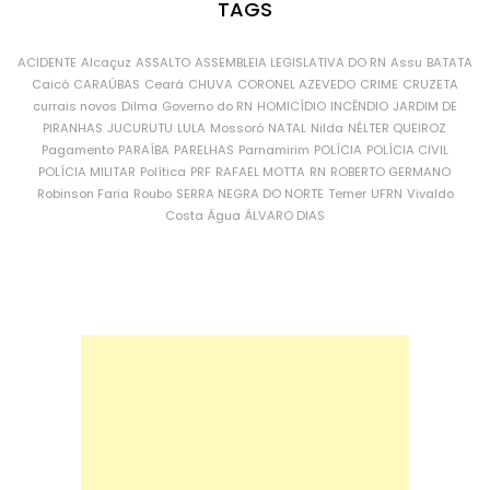
TAGS
ACIDENTE
Alcaçuz
ASSALTO
ASSEMBLEIA LEGISLATIVA DO RN
Assu
BATATA
Caicó
CARAÚBAS
Ceará
CHUVA
CORONEL AZEVEDO
CRIME
CRUZETA
currais novos
Dilma
Governo do RN
HOMICÍDIO
INCÊNDIO
JARDIM DE
PIRANHAS
JUCURUTU
LULA
Mossoró
NATAL
Nilda
NÉLTER QUEIROZ
Pagamento
PARAÍBA
PARELHAS
Parnamirim
POLÍCIA
POLÍCIA CIVIL
POLÍCIA MILITAR
Política
PRF
RAFAEL MOTTA
RN
ROBERTO GERMANO
Robinson Faria
Roubo
SERRA NEGRA DO NORTE
Temer
UFRN
Vivaldo
Costa
Água
ÁLVARO DIAS