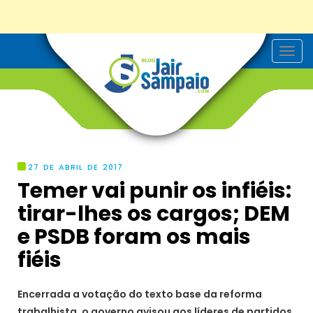
T
o
g
g
l
e
n
a
v
i
g
27 DE ABRIL DE 2017
a
Temer vai punir os infiéis:
t
i
tirar-lhes os cargos; DEM
o
n
e PSDB foram os mais
fiéis
Encerrada a votação do texto base da reforma
trabalhista, o governo avisou aos líderes de partidos