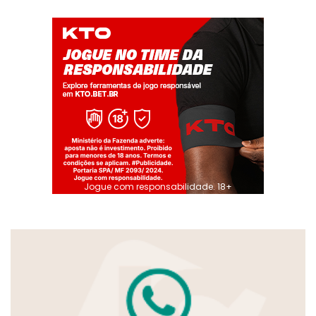
Jogue com responsabilidade. 18+