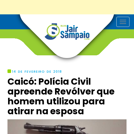
T
o
g
g
l
e
n
a
v
i
g
14 DE FEVEREIRO DE 2018
a
Caicó: Polícia Civil
t
i
apreende Revólver que
o
n
homem utilizou para
atirar na esposa