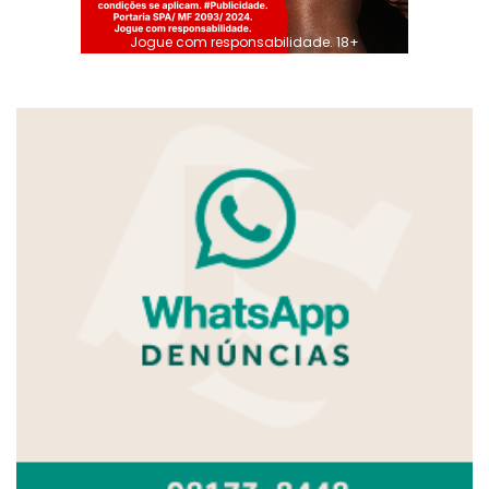
Jogue com responsabilidade. 18+