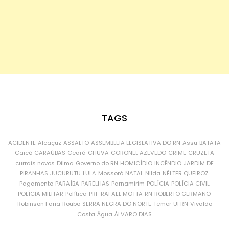
TAGS
ACIDENTE
Alcaçuz
ASSALTO
ASSEMBLEIA LEGISLATIVA DO RN
Assu
BATATA
Caicó
CARAÚBAS
Ceará
CHUVA
CORONEL AZEVEDO
CRIME
CRUZETA
currais novos
Dilma
Governo do RN
HOMICÍDIO
INCÊNDIO
JARDIM DE
PIRANHAS
JUCURUTU
LULA
Mossoró
NATAL
Nilda
NÉLTER QUEIROZ
Pagamento
PARAÍBA
PARELHAS
Parnamirim
POLÍCIA
POLÍCIA CIVIL
POLÍCIA MILITAR
Política
PRF
RAFAEL MOTTA
RN
ROBERTO GERMANO
Robinson Faria
Roubo
SERRA NEGRA DO NORTE
Temer
UFRN
Vivaldo
Costa
Água
ÁLVARO DIAS