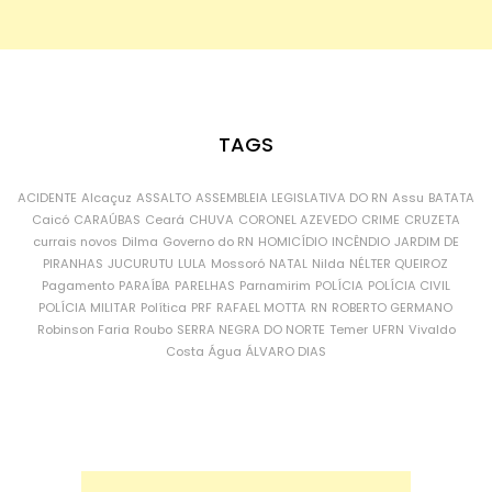
TAGS
ACIDENTE
Alcaçuz
ASSALTO
ASSEMBLEIA LEGISLATIVA DO RN
Assu
BATATA
Caicó
CARAÚBAS
Ceará
CHUVA
CORONEL AZEVEDO
CRIME
CRUZETA
currais novos
Dilma
Governo do RN
HOMICÍDIO
INCÊNDIO
JARDIM DE
PIRANHAS
JUCURUTU
LULA
Mossoró
NATAL
Nilda
NÉLTER QUEIROZ
Pagamento
PARAÍBA
PARELHAS
Parnamirim
POLÍCIA
POLÍCIA CIVIL
POLÍCIA MILITAR
Política
PRF
RAFAEL MOTTA
RN
ROBERTO GERMANO
Robinson Faria
Roubo
SERRA NEGRA DO NORTE
Temer
UFRN
Vivaldo
Costa
Água
ÁLVARO DIAS