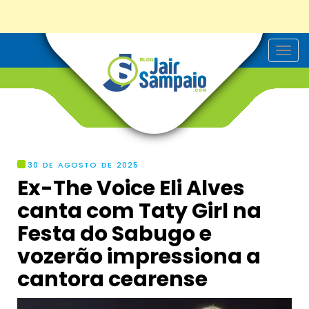
T
o
g
g
l
e
n
a
v
i
g
30 DE AGOSTO DE 2025
a
Ex-The Voice Eli Alves
t
i
canta com Taty Girl na
o
n
Festa do Sabugo e
vozerão impressiona a
cantora cearense