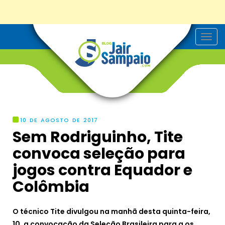
T
o
g
g
l
e
n
a
v
i
g
10 DE AGOSTO DE 2017
a
Sem Rodriguinho, Tite
t
i
convoca seleção para
o
n
jogos contra Equador e
Colômbia
O técnico Tite divulgou na manhã desta quinta-feira,
10, a convocação da Seleção Brasileira para a os