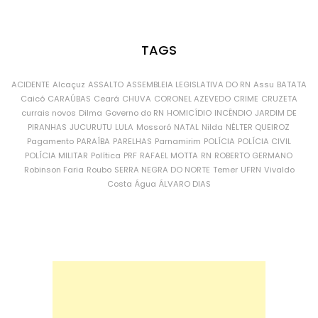
TAGS
ACIDENTE
Alcaçuz
ASSALTO
ASSEMBLEIA LEGISLATIVA DO RN
Assu
BATATA
Caicó
CARAÚBAS
Ceará
CHUVA
CORONEL AZEVEDO
CRIME
CRUZETA
currais novos
Dilma
Governo do RN
HOMICÍDIO
INCÊNDIO
JARDIM DE
PIRANHAS
JUCURUTU
LULA
Mossoró
NATAL
Nilda
NÉLTER QUEIROZ
Pagamento
PARAÍBA
PARELHAS
Parnamirim
POLÍCIA
POLÍCIA CIVIL
POLÍCIA MILITAR
Política
PRF
RAFAEL MOTTA
RN
ROBERTO GERMANO
Robinson Faria
Roubo
SERRA NEGRA DO NORTE
Temer
UFRN
Vivaldo
Costa
Água
ÁLVARO DIAS