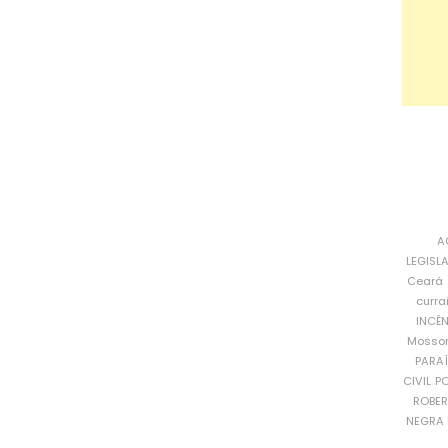
A
LEGISL
Ceará
curra
INCÊ
Mosso
PARA
CIVIL
PO
ROBE
NEGRA 