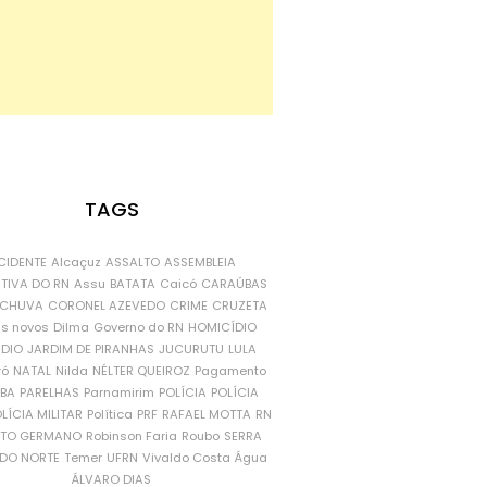
TAGS
CIDENTE
Alcaçuz
ASSALTO
ASSEMBLEIA
ATIVA DO RN
Assu
BATATA
Caicó
CARAÚBAS
CHUVA
CORONEL AZEVEDO
CRIME
CRUZETA
is novos
Dilma
Governo do RN
HOMICÍDIO
NDIO
JARDIM DE PIRANHAS
JUCURUTU
LULA
ró
NATAL
Nilda
NÉLTER QUEIROZ
Pagamento
ÍBA
PARELHAS
Parnamirim
POLÍCIA
POLÍCIA
LÍCIA MILITAR
Política
PRF
RAFAEL MOTTA
RN
RTO GERMANO
Robinson Faria
Roubo
SERRA
DO NORTE
Temer
UFRN
Vivaldo Costa
Água
ÁLVARO DIAS