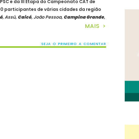
PSC e da III Etapa do Campeonato CAT de
00 participantes de várias cidades da região
ó
, Assú,
Caicó
, João Pessoa,
Campina Grande
,
MAIS >
SEJA O PRIMEIRO A COMENTAR