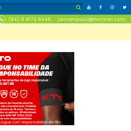
(84) 9 8173 8448
jairsampaio2@hotmail.com
Jogue com responsabilidade. 18+