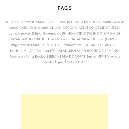
TAGS
ACIDENTE
Alcaçuz
ASSALTO
ASSEMBLEIA LEGISLATIVA DO RN
Assu
BATATA
Caicó
CARAÚBAS
Ceará
CHUVA
CORONEL AZEVEDO
CRIME
CRUZETA
currais novos
Dilma
Governo do RN
HOMICÍDIO
INCÊNDIO
JARDIM DE
PIRANHAS
JUCURUTU
LULA
Mossoró
NATAL
Nilda
NÉLTER QUEIROZ
Pagamento
PARAÍBA
PARELHAS
Parnamirim
POLÍCIA
POLÍCIA CIVIL
POLÍCIA MILITAR
Política
PRF
RAFAEL MOTTA
RN
ROBERTO GERMANO
Robinson Faria
Roubo
SERRA NEGRA DO NORTE
Temer
UFRN
Vivaldo
Costa
Água
ÁLVARO DIAS