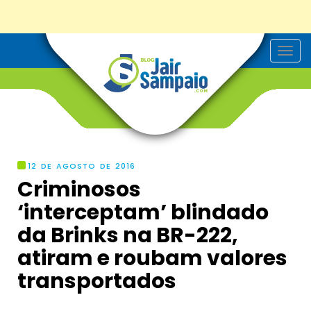
T
o
g
g
l
e
n
a
v
i
g
12 DE AGOSTO DE 2016
a
Criminosos
t
i
‘interceptam’ blindado
o
n
da Brinks na BR-222,
atiram e roubam valores
transportados