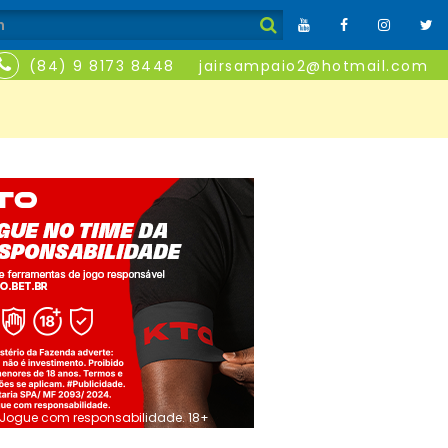
(84) 9 8173 8448
jairsampaio2@hotmail.com
Jogue com responsabilidade. 18+