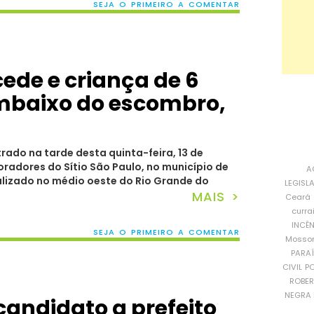
SEJA O PRIMEIRO A COMENTAR
 cede e criança de 6
mbaixo do escombro,
trado na tarde desta quinta-feira, 13 de
radores do Sítio São Paulo, no município de
A
calizado no médio oeste do Rio Grande do
LEGISL
MAIS >
Ceará
curra
INCÊ
SEJA O PRIMEIRO A COMENTAR
Mosso
PARA
CIVIL
PO
ROBE
NEGRA 
candidato a prefeito