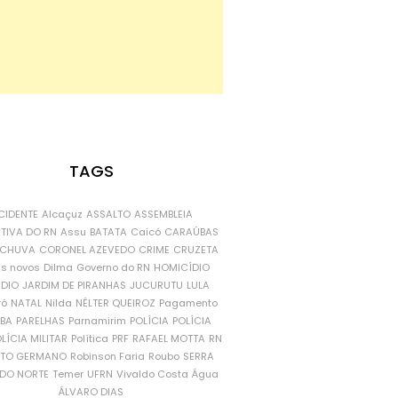
TAGS
CIDENTE
Alcaçuz
ASSALTO
ASSEMBLEIA
ATIVA DO RN
Assu
BATATA
Caicó
CARAÚBAS
CHUVA
CORONEL AZEVEDO
CRIME
CRUZETA
is novos
Dilma
Governo do RN
HOMICÍDIO
NDIO
JARDIM DE PIRANHAS
JUCURUTU
LULA
ró
NATAL
Nilda
NÉLTER QUEIROZ
Pagamento
ÍBA
PARELHAS
Parnamirim
POLÍCIA
POLÍCIA
LÍCIA MILITAR
Política
PRF
RAFAEL MOTTA
RN
RTO GERMANO
Robinson Faria
Roubo
SERRA
DO NORTE
Temer
UFRN
Vivaldo Costa
Água
ÁLVARO DIAS