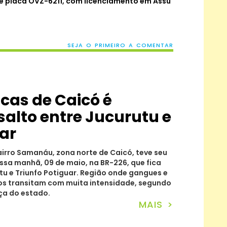
e placa OVZ-6211, com licenciamento em Assu
SEJA O PRIMEIRO A COMENTAR
cas de Caicó é
alto entre Jucurutu e
uar
rro Samanáu, zona norte de Caicó, teve seu
ssa manhã, 09 de maio, na BR-226, que fica
tu e Triunfo Potiguar. Região onde gangues e
os transitam com muita intensidade, segundo
ça do estado.
MAIS >