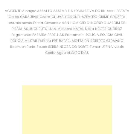
ACIDENTE
Alcaçuz
ASSALTO
ASSEMBLEIA LEGISLATIVA DO RN
Assu
BATATA
Caicó
CARAÚBAS
Ceará
CHUVA
CORONEL AZEVEDO
CRIME
CRUZETA
currais novos
Dilma
Governo do RN
HOMICÍDIO
INCÊNDIO
JARDIM DE
PIRANHAS
JUCURUTU
LULA
Mossoró
NATAL
Nilda
NÉLTER QUEIROZ
Pagamento
PARAÍBA
PARELHAS
Parnamirim
POLÍCIA
POLÍCIA CIVIL
POLÍCIA MILITAR
Política
PRF
RAFAEL MOTTA
RN
ROBERTO GERMANO
Robinson Faria
Roubo
SERRA NEGRA DO NORTE
Temer
UFRN
Vivaldo
Costa
Água
ÁLVARO DIAS