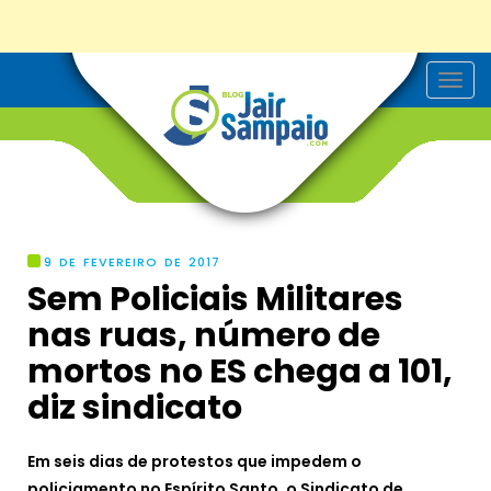
T
o
g
g
l
e
n
a
v
i
g
9 DE FEVEREIRO DE 2017
a
Sem Policiais Militares
t
i
nas ruas, número de
o
n
mortos no ES chega a 101,
diz sindicato
Em seis dias de protestos que impedem o
policiamento no Espírito Santo, o Sindicato de