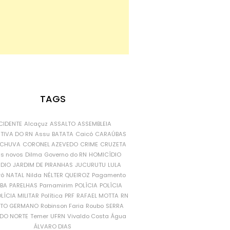
TAGS
CIDENTE
Alcaçuz
ASSALTO
ASSEMBLEIA
ATIVA DO RN
Assu
BATATA
Caicó
CARAÚBAS
CHUVA
CORONEL AZEVEDO
CRIME
CRUZETA
is novos
Dilma
Governo do RN
HOMICÍDIO
NDIO
JARDIM DE PIRANHAS
JUCURUTU
LULA
ró
NATAL
Nilda
NÉLTER QUEIROZ
Pagamento
ÍBA
PARELHAS
Parnamirim
POLÍCIA
POLÍCIA
LÍCIA MILITAR
Política
PRF
RAFAEL MOTTA
RN
RTO GERMANO
Robinson Faria
Roubo
SERRA
DO NORTE
Temer
UFRN
Vivaldo Costa
Água
ÁLVARO DIAS