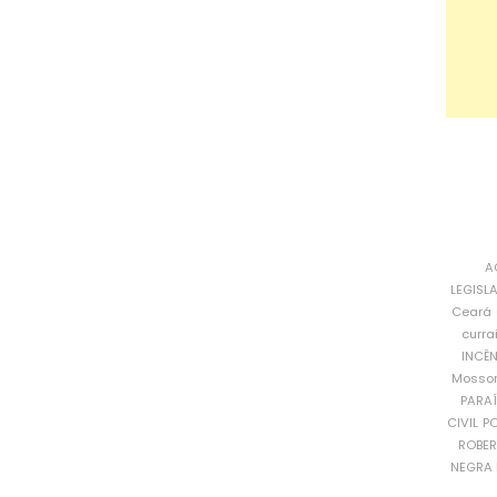
A
LEGISL
Ceará
curra
INCÊ
Mosso
PARA
CIVIL
PO
ROBE
NEGRA 