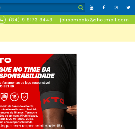
(84) 9 8173 8448
jairsampaio2@hotmail.com
Jogue com responsabilidade. 18+