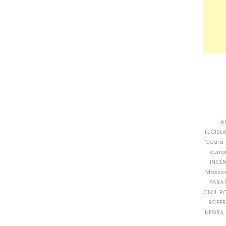
A
LEGISL
Ceará
curra
INCÊ
Mosso
PARA
CIVIL
PO
ROBE
NEGRA 