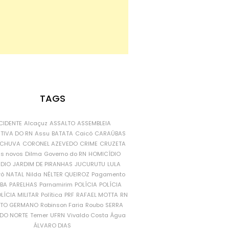
TAGS
CIDENTE
Alcaçuz
ASSALTO
ASSEMBLEIA
ATIVA DO RN
Assu
BATATA
Caicó
CARAÚBAS
CHUVA
CORONEL AZEVEDO
CRIME
CRUZETA
is novos
Dilma
Governo do RN
HOMICÍDIO
NDIO
JARDIM DE PIRANHAS
JUCURUTU
LULA
ró
NATAL
Nilda
NÉLTER QUEIROZ
Pagamento
ÍBA
PARELHAS
Parnamirim
POLÍCIA
POLÍCIA
LÍCIA MILITAR
Política
PRF
RAFAEL MOTTA
RN
RTO GERMANO
Robinson Faria
Roubo
SERRA
DO NORTE
Temer
UFRN
Vivaldo Costa
Água
ÁLVARO DIAS