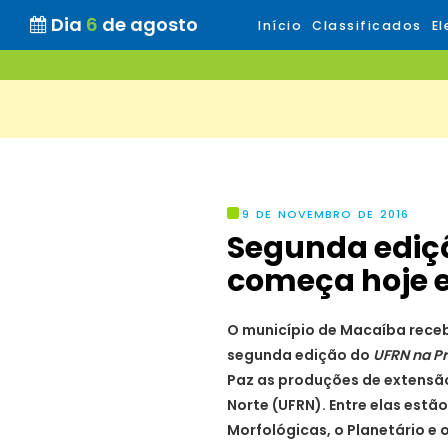
Dia
6
de agosto
Início
Classificados
El
9 DE NOVEMBRO DE 2016
Segunda ediç
começa hoje 
O município de Macaíba recebe
segunda edição do
UFRN na P
Paz as produções de extensão
Norte (UFRN). Entre elas estã
Morfológicas, o Planetário e