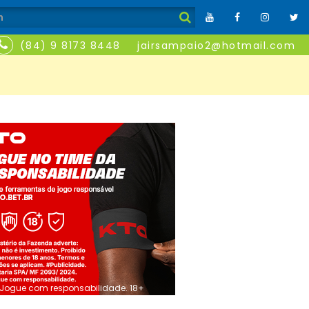
(84) 9 8173 8448
jairsampaio2@hotmail.com
Jogue com responsabilidade. 18+