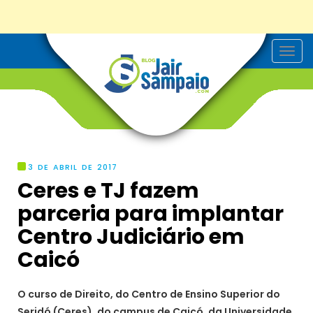
T
o
g
g
l
e
n
a
v
i
g
3 DE ABRIL DE 2017
a
Ceres e TJ fazem
t
i
parceria para implantar
o
n
Centro Judiciário em
Caicó
O curso de Direito, do Centro de Ensino Superior do
Seridó (Ceres), do campus de Caicó, da Universidade