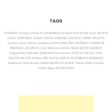
TAGS
ACIDENTE
Alcaçuz
ASSALTO
ASSEMBLEIA LEGISLATIVA DO RN
Assu
BATATA
Caicó
CARAÚBAS
Ceará
CHUVA
CORONEL AZEVEDO
CRIME
CRUZETA
currais novos
Dilma
Governo do RN
HOMICÍDIO
INCÊNDIO
JARDIM DE
PIRANHAS
JUCURUTU
LULA
Mossoró
NATAL
Nilda
NÉLTER QUEIROZ
Pagamento
PARAÍBA
PARELHAS
Parnamirim
POLÍCIA
POLÍCIA CIVIL
POLÍCIA MILITAR
Política
PRF
RAFAEL MOTTA
RN
ROBERTO GERMANO
Robinson Faria
Roubo
SERRA NEGRA DO NORTE
Temer
UFRN
Vivaldo
Costa
Água
ÁLVARO DIAS