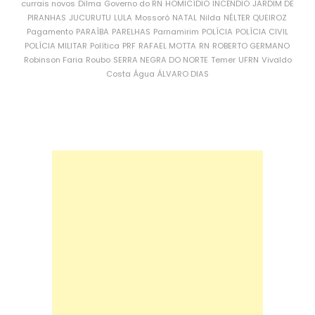
currais novos
Dilma
Governo do RN
HOMICÍDIO
INCÊNDIO
JARDIM DE
PIRANHAS
JUCURUTU
LULA
Mossoró
NATAL
Nilda
NÉLTER QUEIROZ
Pagamento
PARAÍBA
PARELHAS
Parnamirim
POLÍCIA
POLÍCIA CIVIL
POLÍCIA MILITAR
Política
PRF
RAFAEL MOTTA
RN
ROBERTO GERMANO
Robinson Faria
Roubo
SERRA NEGRA DO NORTE
Temer
UFRN
Vivaldo
Costa
Água
ÁLVARO DIAS