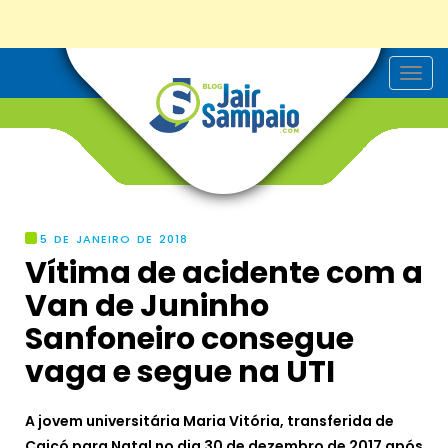
T
o
g
g
l
e
n
a
v
i
g
5 DE JANEIRO DE 2018
a
Vítima de acidente com a
t
i
Van de Juninho
o
n
Sanfoneiro consegue
vaga e segue na UTI
A jovem universitária Maria Vitória, transferida de
Caicó para Natal no dia 30 de dezembro de 2017 após