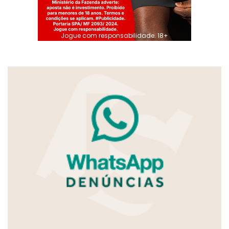
Jogue com responsabilidade. 18+