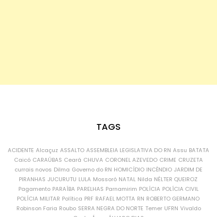
TAGS
ACIDENTE
Alcaçuz
ASSALTO
ASSEMBLEIA LEGISLATIVA DO RN
Assu
BATATA
Caicó
CARAÚBAS
Ceará
CHUVA
CORONEL AZEVEDO
CRIME
CRUZETA
currais novos
Dilma
Governo do RN
HOMICÍDIO
INCÊNDIO
JARDIM DE
PIRANHAS
JUCURUTU
LULA
Mossoró
NATAL
Nilda
NÉLTER QUEIROZ
Pagamento
PARAÍBA
PARELHAS
Parnamirim
POLÍCIA
POLÍCIA CIVIL
POLÍCIA MILITAR
Política
PRF
RAFAEL MOTTA
RN
ROBERTO GERMANO
Robinson Faria
Roubo
SERRA NEGRA DO NORTE
Temer
UFRN
Vivaldo