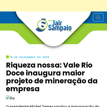
T
o
g
g
l
e
n
a
v
i
g
19 DE DEZEMBRO DE 2016
a
Riqueza nossa: Vale Rio
t
i
Doce inaugura maior
o
n
projeto de mineração da
empresa
O presidente Michel Temer saudou a inauguração do