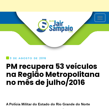
T
o
g
g
l
e
n
a
v
i
g
3 DE AGOSTO DE 2016
a
PM recupera 53 veículos
t
i
na Região Metropolitana
o
n
no mês de julho/2016
A Polícia Militar do Estado do Rio Grande do Norte