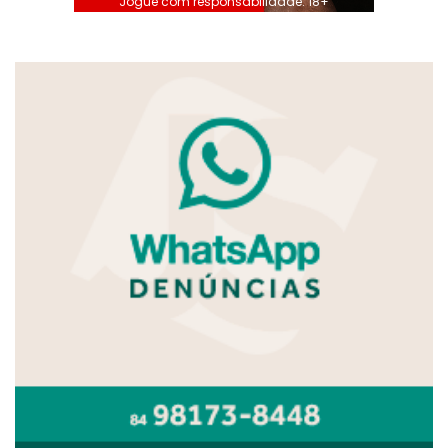
Jogue com responsabilidade. 18+