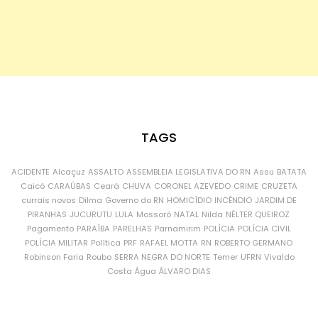
TAGS
ACIDENTE
Alcaçuz
ASSALTO
ASSEMBLEIA LEGISLATIVA DO RN
Assu
BATATA
Caicó
CARAÚBAS
Ceará
CHUVA
CORONEL AZEVEDO
CRIME
CRUZETA
currais novos
Dilma
Governo do RN
HOMICÍDIO
INCÊNDIO
JARDIM DE
PIRANHAS
JUCURUTU
LULA
Mossoró
NATAL
Nilda
NÉLTER QUEIROZ
Pagamento
PARAÍBA
PARELHAS
Parnamirim
POLÍCIA
POLÍCIA CIVIL
POLÍCIA MILITAR
Política
PRF
RAFAEL MOTTA
RN
ROBERTO GERMANO
Robinson Faria
Roubo
SERRA NEGRA DO NORTE
Temer
UFRN
Vivaldo
Costa
Água
ÁLVARO DIAS